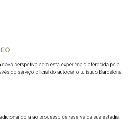
Português
Iniciar sessão no Star Trave
ico
 nova perspetiva com esta experiência oferecida pelo
ravés do serviço oficial do autocarro turístico Barcelona
 adicionando-a ao processo de reserva da sua estadia.