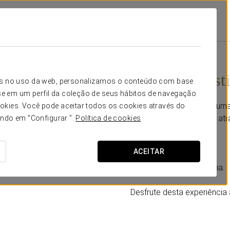
ce
Promoções
Ônibus Turístico
33 € por pessoa
Ônibus Turíst
icos no uso da web, personalizamos o conteúdo com base
e em um perfil da coleção de seus hábitos de navegação.
Descubra a cidade sob uma
okies. Você pode aceitar todos os cookies através do
Eurostars Cristal Palace at
ando em "Configurar ".
Política de cookies
City Tour.
ACEITAR
Inclui:
- 1 bilhete válido por 1 dia.
Desfrute desta experiência