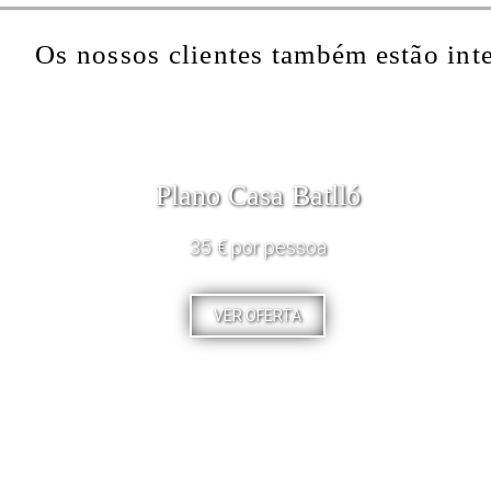
Os nossos clientes também estão int
Plano Casa Batlló
35 € por pessoa
VER OFERTA