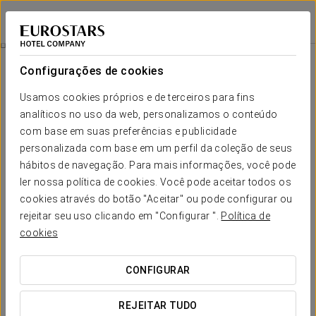
Eurostars Danube Budapest
BUDAPESTE
Iniciar sessão n
Promoções
Configurações de cookies
Promoções
Usamos cookies próprios e de terceiros para fins
analíticos no uso da web, personalizamos o conteúdo
com base em suas preferências e publicidade
personalizada com base em um perfil da coleção de seus
hábitos de navegação. Para mais informações, você pode
Experiência romântica
ler nossa política de cookies. Você pode aceitar todos os
cookies através do botão "Aceitar" ou pode configurar ou
25 €
rejeitar seu uso clicando em "Configurar ".
Política de
cookies
VER OFERTA
CONFIGURAR
REJEITAR TUDO