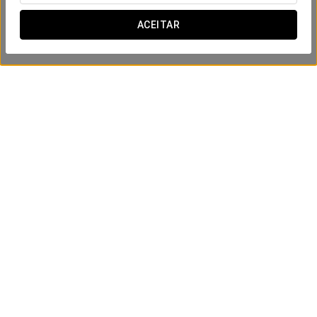
ACEITAR
Experiência relaxamento
199.99 €
VER OFERTA