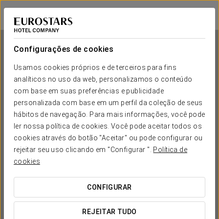
Eurostars Das Artes
PORTO
Iniciar sessão n
Configurações de cookies
Usamos cookies próprios e de terceiros para fins
analíticos no uso da web, personalizamos o conteúdo
Eurostars Das Artes
com base em suas preferências e publicidade
personalizada com base em um perfil da coleção de seus
PORTO
hábitos de navegação. Para mais informações, você pode
ler nossa política de cookies. Você pode aceitar todos os
cookies através do botão "Aceitar" ou pode configurar ou
rejeitar seu uso clicando em "Configurar ".
Política de
cookies
CONFIGURAR
QUANDO QUER IR?


REJEITAR TUDO