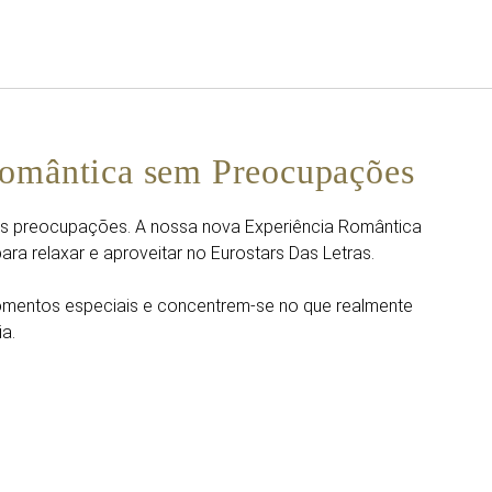
Português
Iniciar sessão no Star Trave
Romântica sem Preocupações
s preocupações. A nossa nova Experiência Romântica
para relaxar e aproveitar no Eurostars Das Letras.
omentos especiais e concentrem-se no que realmente
a.