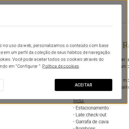
Promoções
Experiência Romântica Sem Preocupações
50€
Experiência 
icos no uso da web, personalizamos o conteúdo com base
e em um perfil da coleção de seus hábitos de navegação.
Para quem quer esquecer a
okies. Você pode aceitar todos os cookies através do
inclui tudo o que precisam 
ando em "Configurar ".
Política de cookies
Descontraiam, partilhem m
ACEITAR
importa… a vossa companhi
Inclui:
- Estacionamento
- Late check-out
- Garrafa de cava
- Bombons