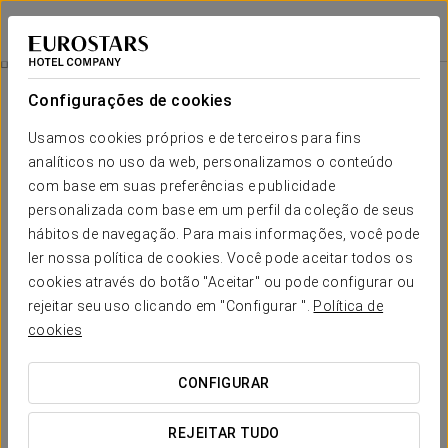
Eurostars Diana Palace
PALÊNCIA
Iniciar sessão n
Quartos
Configurações de cookies
Quartos
O conforto e descanso que necessita
Usamos cookies próprios e de terceiros para fins
analíticos no uso da web, personalizamos o conteúdo
com base em suas preferências e publicidade
O hotel Eurostars Diana Palace dispõe de 65 quartos
acolhedores, funcionais e cálidos, agradavelmente decorados
personalizada com base em um perfil da coleção de seus
em madeira e mármore. Todos eles possuem recursos como:
hábitos de navegação. Para mais informações, você pode
smart TV com acesso gratuito à Samsung TV, cafeteira e
ler nossa política de cookies. Você pode aceitar todos os
conexão Wi-Fi gratuita. Além disso, o resto estará cheio porque
cada quarto é insonorizado e alguns deles têm um belo
cookies através do botão "Aceitar" ou pode configurar ou
terraço.
rejeitar seu uso clicando em "Configurar ".
Política de
cookies
SERVIÇOS EM DESTAQUE
CONFIGURAR
Quartos
REJEITAR TUDO