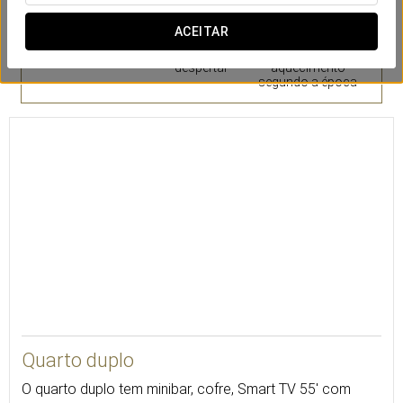
ACEITAR
Cofre
Serviço de
Ar ou
despertar
aquecimento
segundo a época
Quarto duplo
O quarto duplo tem minibar, cofre, Smart TV 55' com