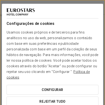
Eurostars Executive
BARCELONA - BARBERÀ DEL VALLÈS
Iniciar sessão n
Quartos
Configurações de cookies
Quartos
O conforto e descanso que necessita
Usamos cookies próprios e de terceiros para fins
analíticos no uso da web, personalizamos o conteúdo
com base em suas preferências e publicidade
O Hotel Eurostars Executive dispõe de 118 quartos muito
luminosos, espaçosos e com todas as comodidades. Os
personalizada com base em um perfil da coleção de seus
quartos contam com cama king size, banheira, mesa de
hábitos de navegação. Para mais informações, você pode
trabalho, roupão, WiFi e TV via satélite com canais
ler nossa política de cookies. Você pode aceitar todos os
internacionais, entre outras facilidades.
cookies através do botão "Aceitar" ou pode configurar ou
SERVIÇOS EM DESTAQUE
rejeitar seu uso clicando em "Configurar ".
Política de
cookies
Quartos
CONFIGURAR
REJEITAR TUDO