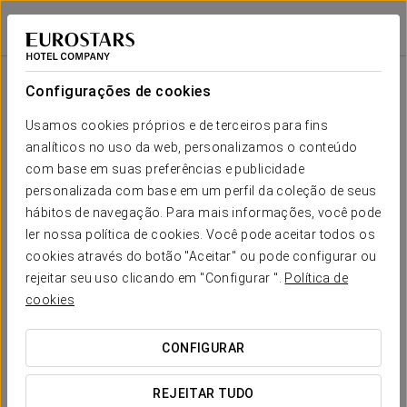
Eurostars Gran Hotel Santiago
SANTIAGO DE COMPOSTELA
Iniciar sessão n
Sala
Forma-
Escola
Banquete
Cocktail
Imperial
Teatro
Cabaré
U
Configurações de cookies
ISLA ONS
2
21 m
Seu evento em
Usamos cookies próprios e de terceiros para fins
14
-
16
16
16
20
x m
analíticos no uso da web, personalizamos o conteúdo
altura
com base em suas preferências e publicidade
ISLA
personalizada com base em um perfil da coleção de seus
SALVORA
hábitos de navegação. Para mais informações, você pode
2
14
-
16
16
16
20
29 m
SOLICITAR ORÇAMENTO
ler nossa política de cookies. Você pode aceitar todos os
x m
altura
cookies através do botão "Aceitar" ou pode configurar ou
rejeitar seu uso clicando em "Configurar ".
Política de
RÍA DE
cookies
VIGO
2
32
-
24
18
24
32
52 m
x m
CONFIGURAR
altura
ISLA
REJEITAR TUDO
CORTEGADA