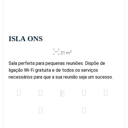
23 m
14
-
12
13
14
15
x m
altura
ISLA LA
TOJA
2
14
-
12
13
14
15
20 m
ISLA ONS
x m
altura
2
21 m
RIA DE
AROUSA
Sala perfeita para pequenas reuniões. Dispõe de
2
48
-
40
26
32
60
75 m
x m
ligação Wi-Fi gratuita e de todos os serviços
altura
necessários para que a sua reunião seja um sucesso.
SALA
TOJA -
CÍES
24
-
32
18
24
40
2
43 m
x m
altura
SALA ONS
- SÁLVORA