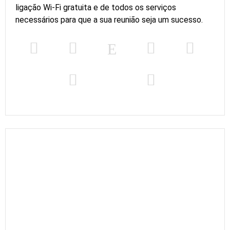
ligação Wi-Fi gratuita e de todos os serviços
x m
altura
necessários para que a sua reunião seja um sucesso.
SALA
AROUSA -
NOIA -
152
-
150
-
-
200
VIGO
2
223 m
x m
altura