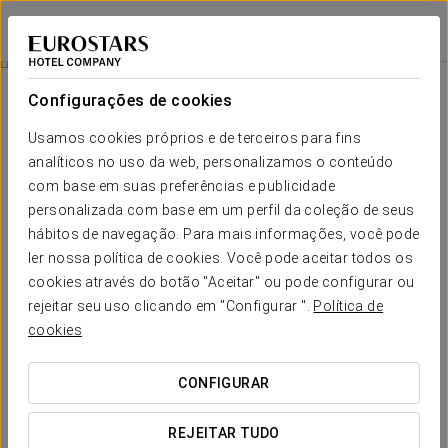
Eurostars Gran Madrid
MADRID - ALCOBENDAS
Iniciar sessão n
Quartos
Configurações de cookies
Quartos
O conforto e descanso que necessita
Usamos cookies próprios e de terceiros para fins
analíticos no uso da web, personalizamos o conteúdo
com base em suas preferências e publicidade
O Hotel Eurostars Gran Madrid dispõe de 100 quartos
espaçosos e luminosos, com uma decoração muito atual e
personalizada com base em um perfil da coleção de seus
dotados de todas as funcionalidades para as pessoas que
hábitos de navegação. Para mais informações, você pode
viajam em negócios, com secretária, ligação Wi-Fi gratuita e
ler nossa política de cookies. Você pode aceitar todos os
duche com hidromassagem. Há 3 junior suites que dispõem de
uma sala de estar onde é possível celebrar pequenos eventos
cookies através do botão "Aceitar" ou pode configurar ou
empresariais.
rejeitar seu uso clicando em "Configurar ".
Política de
cookies
SERVIÇOS EM DESTAQUE
CONFIGURAR
Quartos
REJEITAR TUDO