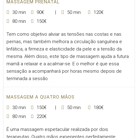
MASSAGEM PRENATAL
30 min
90€
50 min
120€
80 min
150€
Tem como objetivo aliviar as tensões nas costas e nas
pernas, mas também melhora a circulação sanguínea e
linfática, a firmeza e elasticidade da pele e a tensão da
mesma. Além disso, este tipo de massagem ajuda a futura
mamã a relaxar e a acalmar-se. E o melhor é que essa
sensação a acompanhará por horas mesmo depois de
terminada a sessão.
MASSAGEM A QUATRO MÃOS
30 min
150€
50 min
180€
80 min
220€
É uma massagem espetacular realizada por dois
terapeutas. Quatro mãos experientes perfeitamente