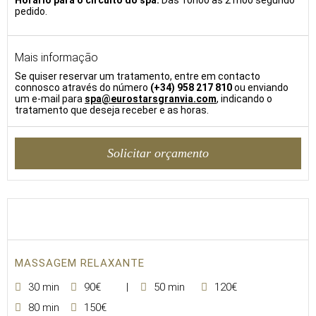
Horário para o circuito do spa:
Das 10h00 às 21h00 segundo
pedido.
Mais informação
Se quiser reservar um tratamento, entre em contacto
connosco através do número
(+34) 958 217 810
ou enviando
um e-mail para
spa@eurostarsgranvia.com
, indicando o
tratamento que deseja receber e as horas.
Solicitar orçamento
MASSAGEM RELAXANTE
30 min
90€
50 min
120€
80 min
150€