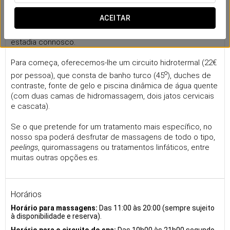
O nosso spa
ACEITAR
No
Eurostars Gran Vía
pomos à sua disposição os
melhores tratamentos para que relaxe e desfrute da sua
estadia connosco.
Para começa, oferecemos-lhe um circuito hidrotermal (22€
o
por pessoa), que consta de banho turco (45
), duches de
contraste, fonte de gelo e piscina dinâmica de água quente
(com duas camas de hidromassagem, dois jatos cervicais
e cascata).
Se o que pretende for um tratamento mais específico, no
nosso spa poderá desfrutar de massagens de todo o tipo,
peelings
, quiromassagens ou tratamentos linfáticos, entre
muitas outras opções.es.
Horários
Horário para massagens:
Das 11:00 às 20:00 (sempre sujeito
à disponibilidade e reserva).