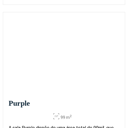
Purple
2
99 m
A sala Purple dispõe de uma área total de 99m², que