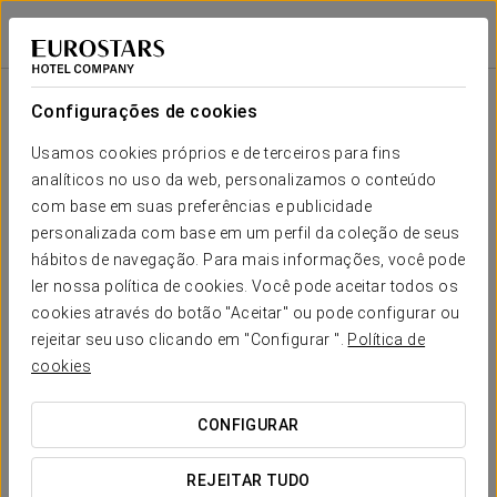
Eurostars Grand Central
MUNIQUE
Iniciar sessão n
Sala
Forma-
Escola
Banquete
Cocktail
Imperial
Teatro
Cabaré
U
Configurações de cookies
Conference
Suite
Seu evento em
Usamos cookies próprios e de terceiros para fins
2
-
-
-
-
8
-
85 m
analíticos no uso da web, personalizamos o conteúdo
x m
altura
com base em suas preferências e publicidade
personalizada com base em um perfil da coleção de seus
Orange
hábitos de navegação. Para mais informações, você pode
2
53 m
30
40
24
16
16
32
SOLICITAR ORÇAMENTO
ler nossa política de cookies. Você pode aceitar todos os
x m
altura
cookies através do botão "Aceitar" ou pode configurar ou
rejeitar seu uso clicando em "Configurar ".
Política de
Purple
cookies
2
99 m
50
90
44
28
26
68
x m
altura
CONFIGURAR
Rainbow I
2
66 m
REJEITAR TUDO
40
50
32
20
22
48