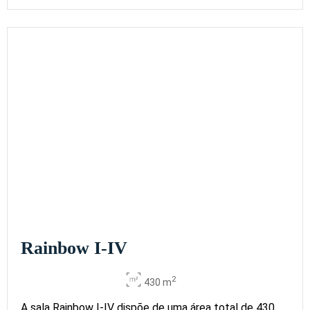
Rainbow I-IV
2
430 m
A sala Rainbow I-IV dispõe de uma área total de 430