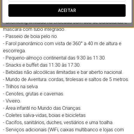
na selva e viva aventuras para todas as idades.
ACEITAR
Inclui:
- Snorkeling ilimitado na enseada com uso de barbatanas e
máscara com tubo integrado.
- Passeio de boia pelo rio.
- Farol panorâmico com vista de 360° a 40 m de altura e
escorrega.
- Pequeno-almoço continental das 9:30 às 11:30.
- Snacks e buffet das 11:30 às 17:30.
- Bebidas não alcoólicas ilimitadas e bar aberto nacional.
- Mundo de Aventura: cordas, tirolesas e saltos de 5 metros.
- Trilhos na selva.
- Cenotes, grutas e cavernas.
- Viveiro.
- Área infantil no Mundo das Crianças.
- Coletes salva-vidas, boias e bicicletas.
- Cacifos, sanitários, duches, vestiários e uma toalha.
- Serviços adicionais (WiFi, caixas multibanco e lojas com