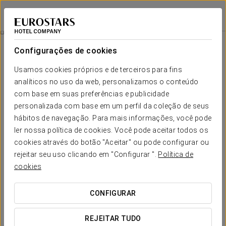
Eurostars Hacienda Vista Real
PLAYA DEL CARMEN
Iniciar sessão n
Xel-Ha Total
Configurações de cookies
Usamos cookies próprios e de terceiros para fins
analíticos no uso da web, personalizamos o conteúdo
com base em suas preferências e publicidade
personalizada com base em um perfil da coleção de seus
hábitos de navegação. Para mais informações, você pode
ler nossa política de cookies. Você pode aceitar todos os
cookies através do botão "Aceitar" ou pode configurar ou
139 USD por pessoa
rejeitar seu uso clicando em "Configurar ".
Política de
Xel-Ha Total
cookies
Descubra o paraíso natural mais completo do Caribe
CONFIGURAR
mexicano com Xel-Há Total, uma experiência para viver sem
limites. Mergulhe nas suas águas cristalinas, explore trilhos
REJEITAR TUDO