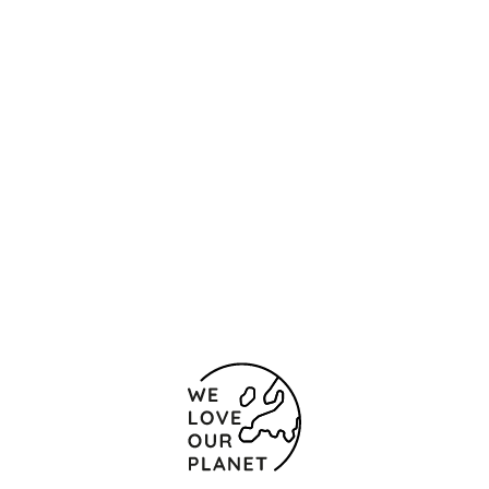
Localização e contacto
Calle de Gil de Jaz, 16
Oviedo
33004 Espanha
(+34) 985 241 100
985 246 011
Formulário de contacto