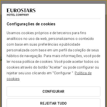
Eurostars Hotel de la Reconquista
OVIEDO
Iniciar sessão n
Configurações de cookies
Usamos cookies próprios e de terceiros para fins
Eurostars Hotel de la
analíticos no uso da web, personalizamos o conteúdo
Reconquista
com base em suas preferências e publicidade
personalizada com base em um perfil da coleção de seus
OVIEDO
hábitos de navegação. Para mais informações, você pode
ler nossa política de cookies. Você pode aceitar todos os
cookies através do botão "Aceitar" ou pode configurar ou
rejeitar seu uso clicando em "Configurar ".
Política de
cookies
CONFIGURAR
QUANDO QUER IR?


REJEITAR TUDO