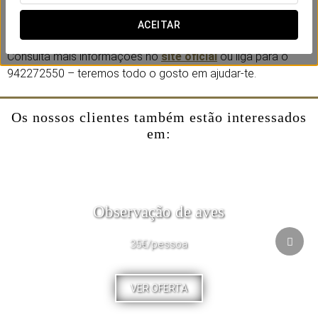
Eurostars Hotel Real, está classificado como um dos
melhores restaurantes do mundo. Não perca a oportunidade!
ACEITAR
Consulta mais informações no
site oficial
ou liga para o
942272550 – teremos todo o gosto em ajudar-te.
Os nossos clientes também estão interessados
em:
Observação de aves
35€/pessoa
VER OFERTA