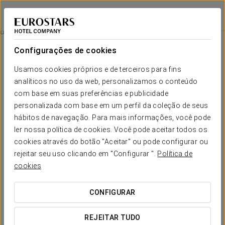
Eurostars Hotel Real
SANTANDER
Iniciar sessão n
Experiência Gastronômica No Cenador De Amós
Configurações de cookies
Usamos cookies próprios e de terceiros para fins
analíticos no uso da web, personalizamos o conteúdo
com base em suas preferências e publicidade
personalizada com base em um perfil da coleção de seus
hábitos de navegação. Para mais informações, você pode
ler nossa política de cookies. Você pode aceitar todos os
cookies através do botão "Aceitar" ou pode configurar ou
Experiência gastronômica no
rejeitar seu uso clicando em "Configurar ".
Política de
cookies
Cenador de Amós
Desfrute de uma experiência gastronómica inigualável no
CONFIGURAR
restaurante 3 estrelas Michelin Cenador de Amós. Este
estabelecimento, que se encontra a apenas 20 min do
REJEITAR TUDO