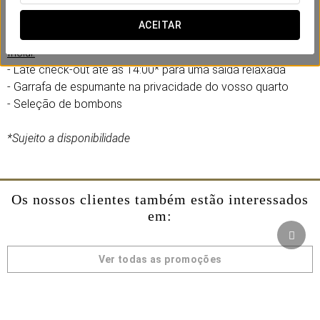
No Eurostars Indautxu, criámos uma experiência romântica
pensada para partilhar com a sua cara-metade.
ACEITAR
Inclui:
- Late check-out até às 14:00* para uma saída relaxada
- Garrafa de espumante na privacidade do vosso quarto
- Seleção de bombons
*Sujeito a disponibilidade
Os nossos clientes também estão interessados
em:
Ver todas as promoções