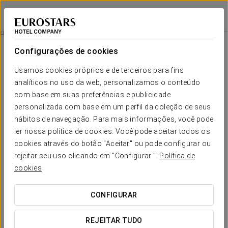
Eurostars Indautxu
BILBAO
Iniciar sessão n
Experiência Romântica
Configurações de cookies
Usamos cookies próprios e de terceiros para fins
analíticos no uso da web, personalizamos o conteúdo
com base em suas preferências e publicidade
personalizada com base em um perfil da coleção de seus
hábitos de navegação. Para mais informações, você pode
ler nossa política de cookies. Você pode aceitar todos os
cookies através do botão "Aceitar" ou pode configurar ou
15 €
rejeitar seu uso clicando em "Configurar ".
Política de
Experiência Romântica
cookies
Detalhes para surpreender. Tudo preparado para que só
CONFIGURAR
pensem em desfrutar do amor.
REJEITAR TUDO