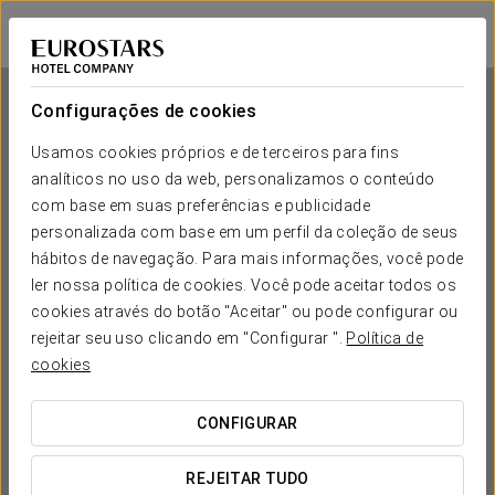
Eurostars Las Claras
SALAMANCA
Iniciar sessão n
Configurações de cookies
Usamos cookies próprios e de terceiros para fins
analíticos no uso da web, personalizamos o conteúdo
Eurostars Las Claras
com base em suas preferências e publicidade
personalizada com base em um perfil da coleção de seus
SALAMANCA
hábitos de navegação. Para mais informações, você pode
ler nossa política de cookies. Você pode aceitar todos os
cookies através do botão "Aceitar" ou pode configurar ou
rejeitar seu uso clicando em "Configurar ".
Política de
cookies
CONFIGURAR
QUANDO QUER IR?


REJEITAR TUDO