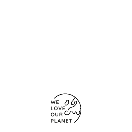
Localização e contacto
Marquesa de Almarza s/n
Salamanca
37001 Espanha
(+34) 923 128 500
923 128 505
Formulário de contacto