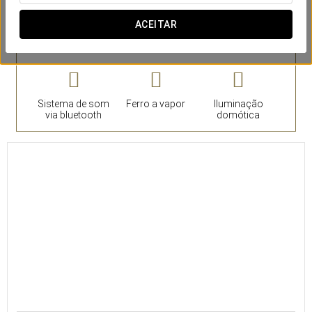
ACEITAR
Quartos
Sistema de som
Ferro a vapor
Iluminação
via bluetooth
domótica