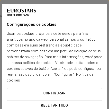
Eurostars Lisboa Baixa
LISBOA
Iniciar sessão n
Quartos
Configurações de cookies
Quartos
O conforto e descanso que necessita
Usamos cookies próprios e de terceiros para fins
analíticos no uso da web, personalizamos o conteúdo
com base em suas preferências e publicidade
Os 57 quartos do Eurostars Lisboa Baixa são espaços amplos,
inspirados no caráter e identidade lisboetas
, com imagens
personalizada com base em um perfil da coleção de seus
da cidade a presidir cada divisão.
hábitos de navegação. Para mais informações, você pode
ler nossa política de cookies. Você pode aceitar todos os
Os tons azuis inspirados nos
azulejos portugueses
inundam
os quartos, misturados com toques de cores vivas, tornando
cookies através do botão "Aceitar" ou pode configurar ou
estas divisões em espaços únicos com uma estética refinada.
rejeitar seu uso clicando em "Configurar ".
Política de
cookies
Cada quarto possui também serviços exclusivos, como o
sistema de som bluetooth ou a iluminação domótica, o que
permite escolher o ambiente que se deseja em cada
CONFIGURAR
momento.
SERVIÇOS EM DESTAQUE
REJEITAR TUDO