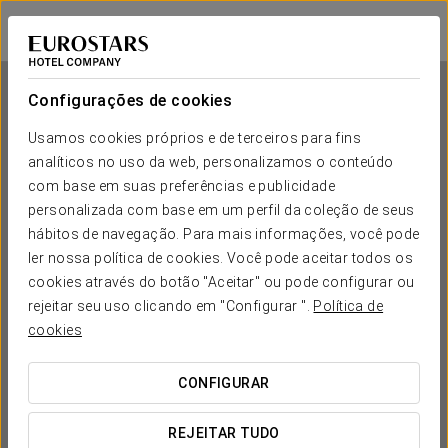
Eurostars Lisboa Parque
LISBOA
Iniciar sessão n
Configurações de cookies
Usamos cookies próprios e de terceiros para fins
analíticos no uso da web, personalizamos o conteúdo
Eurostars Lisboa Parque
com base em suas preferências e publicidade
personalizada com base em um perfil da coleção de seus
LISBOA
hábitos de navegação. Para mais informações, você pode
ler nossa política de cookies. Você pode aceitar todos os
cookies através do botão "Aceitar" ou pode configurar ou
rejeitar seu uso clicando em "Configurar ".
Política de
cookies
CONFIGURAR
QUANDO QUER IR?


REJEITAR TUDO