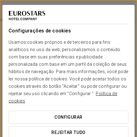
Eurostars Louxo Talaso
PONTEVEDRA - OGROVE
Iniciar sessão n
Quartos
Configurações de cookies
Quartos
O conforto e descanso que necessita
Usamos cookies próprios e de terceiros para fins
analíticos no uso da web, personalizamos o conteúdo
com base em suas preferências e publicidade
Os 116 quartos do Eurostars Louxo Talaso são espaços
confortáveis, acolhedores e elegantes, cheios de pormenores
personalizada com base em um perfil da coleção de seus
e com as melhores vistas para a Ria de Arousa e a Ilha da
hábitos de navegação. Para mais informações, você pode
Toxa. Neles viverá momentos inesquecíveis graças ao seu
ler nossa política de cookies. Você pode aceitar todos os
conforto, ao seu cuidado design e às suas vistas
espetaculares.
cookies através do botão "Aceitar" ou pode configurar ou
rejeitar seu uso clicando em "Configurar ".
Política de
SERVIÇOS EM DESTAQUE
cookies
CONFIGURAR
Quartos
REJEITAR TUDO