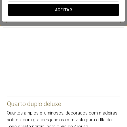
ACEITAR
Cofre
Minibar
Serviço de
despertar
Quarto duplo deluxe
Quartos amplos e luminosos, decorados com madeiras
nobres, com grandes janelas com vista para a Illa da
Toxa e vista parcial para a Ría de Arousa.