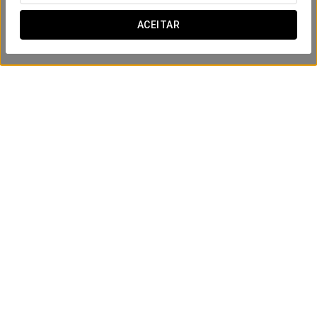
ACEITAR
Massagem 45 minutos
70 €
VER OFERTA