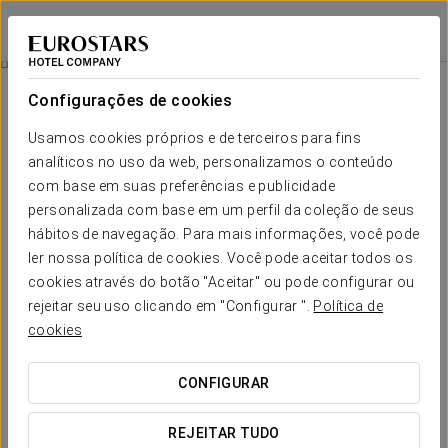
Eurostars Lucentum
ALICANTE
Iniciar sessão n
Promoções
Configurações de cookies
Promoções
Usamos cookies próprios e de terceiros para fins
analíticos no uso da web, personalizamos o conteúdo
com base em suas preferências e publicidade
personalizada com base em um perfil da coleção de seus
hábitos de navegação. Para mais informações, você pode
Experiência Romântica
ler nossa política de cookies. Você pode aceitar todos os
cookies através do botão "Aceitar" ou pode configurar ou
20 €
rejeitar seu uso clicando em "Configurar ".
Política de
cookies
VER OFERTA
CONFIGURAR
REJEITAR TUDO