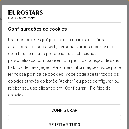
Eurostars Madrid Congress
MADRID - ALCOBENDAS
Iniciar sessão n
Experiência Business
Configurações de cookies
Usamos cookies próprios e de terceiros para fins
analíticos no uso da web, personalizamos o conteúdo
com base em suas preferências e publicidade
personalizada com base em um perfil da coleção de seus
hábitos de navegação. Para mais informações, você pode
ler nossa política de cookies. Você pode aceitar todos os
cookies através do botão "Aceitar" ou pode configurar ou
20 €
rejeitar seu uso clicando em "Configurar ".
Política de
Experiência Business
cookies
Viva uma experiência única no Eurostars Madrid Congress,
CONFIGURAR
um espaço concebido para oferecer conforto, estilo e
funcionalidade em cada detalhe.
REJEITAR TUDO