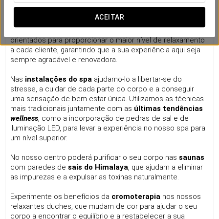
O nosso spa
ACEITAR
O
bem-estar
e o
prazer
são as bases da filosofia do
Eurostars Magnificent Mile. Os nossos serviços estão
orientados para proporcionar o maior nível de relaxamento
a cada cliente, garantindo que a sua experiência aqui seja
sempre agradável e renovadora.
Nas
instalações do spa
ajudamo-lo a libertar-se do
stresse, a cuidar de cada parte do corpo e a conseguir
uma sensação de bem-estar única. Utilizamos as técnicas
mais tradicionais juntamente com as
últimas tendências
wellness
, como a incorporação de pedras de sal e de
iluminação LED, para levar a experiência no nosso spa para
um nível superior.
No nosso centro poderá purificar o seu corpo nas
saunas
com paredes de
sais do Himalaya
, que ajudam a eliminar
as impurezas e a expulsar as toxinas naturalmente.
Experimente os benefícios da
cromoterapia
nos nossos
relaxantes duches, que mudam de cor para ajudar o seu
corpo a encontrar o equilíbrio e a restabelecer a sua