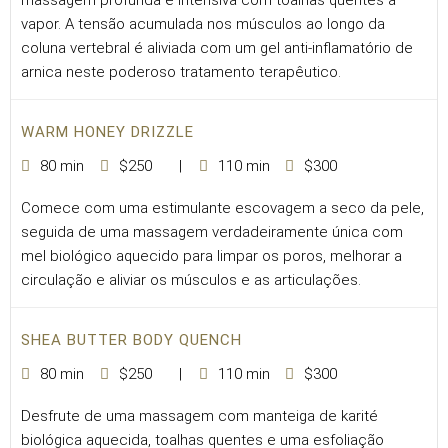
massagem profunda e intensiva com toalhas quentes a
vapor. A tensão acumulada nos músculos ao longo da
coluna vertebral é aliviada com um gel anti-inflamatório de
arnica neste poderoso tratamento terapêutico.
WARM HONEY DRIZZLE
80 min
$250
110 min
$300
Comece com uma estimulante escovagem a seco da pele,
seguida de uma massagem verdadeiramente única com
mel biológico aquecido para limpar os poros, melhorar a
circulação e aliviar os músculos e as articulações.
SHEA BUTTER BODY QUENCH
80 min
$250
110 min
$300
Desfrute de uma massagem com manteiga de karité
biológica aquecida, toalhas quentes e uma esfoliação