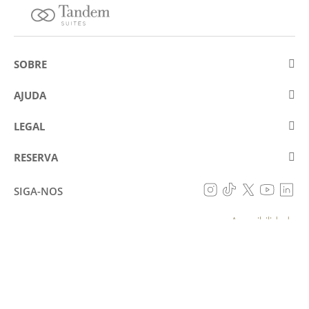
SOBRE
Sobre a Eurostars Hotel Company
AJUDA
Trabalhe connosco
Contactar
LEGAL
Concursos
Perguntas frequentes (FAQ)
Aviso legal
Política de cookies
RESERVA
Prevenção de fraude
Política de proteção de dados
A minha reserva
Declaração de acessibilidade
SIGA-NOS
Condições gerais
Acessibilidade
RESERVAR
© Eurostars Hotel Company 2026
Todos os direitos reservados