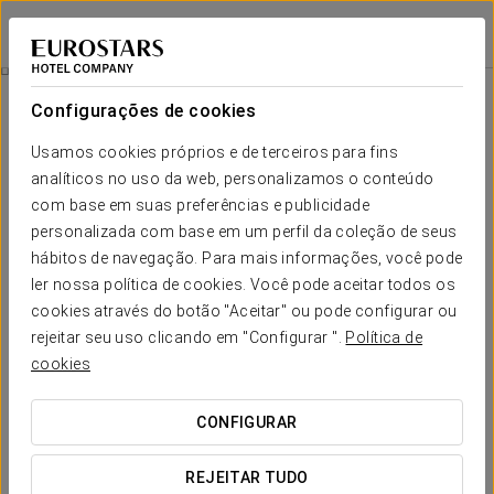
Eurostars Marivent
MAIORCA - PALMA DE MAIORCA
Iniciar sessão n
Promoções
Configurações de cookies
Promoções
Usamos cookies próprios e de terceiros para fins
analíticos no uso da web, personalizamos o conteúdo
com base em suas preferências e publicidade
personalizada com base em um perfil da coleção de seus
hábitos de navegação. Para mais informações, você pode
Experiência Romântica
ler nossa política de cookies. Você pode aceitar todos os
cookies através do botão "Aceitar" ou pode configurar ou
35 €
rejeitar seu uso clicando em "Configurar ".
Política de
cookies
VER OFERTA
CONFIGURAR
REJEITAR TUDO