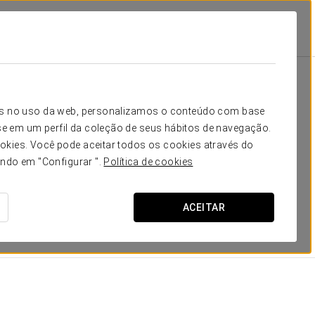
 Plaza
Quartos
sita
icos no uso da web, personalizamos o conteúdo com base
e em um perfil da coleção de seus hábitos de navegação.
istribuídos em 41 quartos duplos, 7 individuais e 1 casal
okies. Você pode aceitar todos os cookies através do
 Cuidados modernos como televisão, cofre, secador de
ando em "Configurar ".
Política de cookies
eriores (alguns com varandas) sistemas ea maioria com
dos estão equipados com Wi-Fi e opção fumante e não-
ACEITAR
DIMENSÕES
15