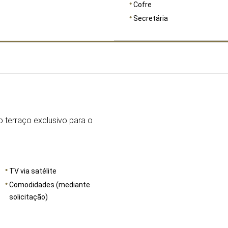
Cofre
Secretária
DIMENSÕES
23
 terraço exclusivo para o
TV via satélite
Comodidades (mediante
solicitação)