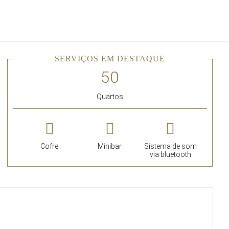
Português
Iniciar sessão no Star Trave
SERVIÇOS EM DESTAQUE
Quartos
Cofre
Minibar
Sistema de som
via bluetooth