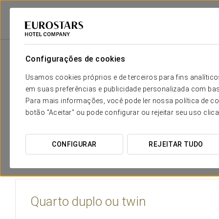
Eurostars Hotel Company
Espanha
Alicante
Eurostars Mediterranea
Configurações de cookies
O conforto e descanso que neces
Usamos cookies próprios e de terceiros para fins analít
em suas preferências e publicidade personalizada com bas
O Eurostars Mediterranea Plaza Hotel dispõe de 50 quartos d
Para mais informações, você pode ler nossa política de co
com sala de estar com decoração e funcionais detalhes e
botão "Aceitar" ou pode configurar ou rejeitar seu uso clic
cabelo e banheiros de mármore. Todos os quartos são ext
vistas magníficas seus olhos que eu deveria sin duda. To
fumante.
CONFIGURAR
REJEITAR TUDO
Quarto duplo ou twin