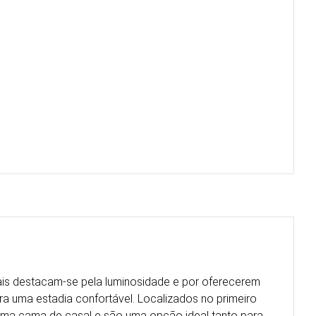
ais destacam-se pela luminosidade e por oferecerem
ra uma estadia confortável. Localizados no primeiro
uma cama de casal e são uma opção ideal tanto para