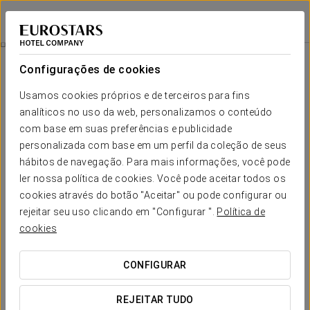
Eurostars Metropole
RIGA
Iniciar sessão n
Experiência Romântica
Configurações de cookies
Usamos cookies próprios e de terceiros para fins
analíticos no uso da web, personalizamos o conteúdo
com base em suas preferências e publicidade
personalizada com base em um perfil da coleção de seus
hábitos de navegação. Para mais informações, você pode
ler nossa política de cookies. Você pode aceitar todos os
cookies através do botão "Aceitar" ou pode configurar ou
35 €
rejeitar seu uso clicando em "Configurar ".
Política de
Experiência romântica
cookies
Celebre o amor com uma escapadinha pensada para
CONFIGURAR
desfrutar sem pressa.
O hotel Eurostars Metrópole convida-vos a viver uma
REJEITAR TUDO