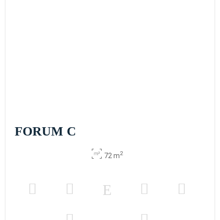
FORUM C
2
72 m