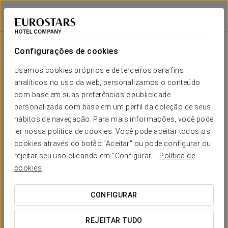
Eurostars Monte Real
MADRID
Iniciar sessão n
Sala
Forma-
Escola
Banquete
Cocktail
Imperial
Teatro
Cabaré
U
Configurações de cookies
GRAN
FORUM A
Seu evento em
Usamos cookies próprios e de terceiros para fins
2
150
400
30
30
36
40
385 m
analíticos no uso da web, personalizamos o conteúdo
x m
altura
com base em suas preferências e publicidade
personalizada com base em um perfil da coleção de seus
GRAN
hábitos de navegação. Para mais informações, você pode
FORUM B
SOLICITAR ORÇAMENTO
2
60
70
25
22
24
30
ler nossa política de cookies. Você pode aceitar todos os
109 m
x m
cookies através do botão "Aceitar" ou pode configurar ou
altura
rejeitar seu uso clicando em "Configurar ".
Política de
cookies
FORUM A
2
58 m
40
65
25
22
24
42
x m
CONFIGURAR
altura
FORUM B
REJEITAR TUDO
2