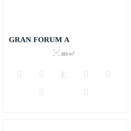
BANQUETES
2
469 m
300
400
140
32
34
190
x m
altura
GRAN FORUM A
2
385 m