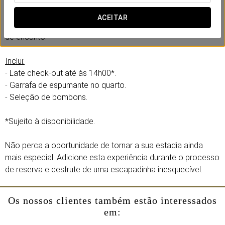
No Eurostars Monumental, criámos uma experiência
romântica pensada para partilhar com a sua cara-metade.
ACEITAR
Momentos que apaixonam num ambiente acolhedor e cheio
de encanto.
Inclui:
- Late check-out até às 14h00*.
- Garrafa de espumante no quarto.
- Seleção de bombons.
*Sujeito à disponibilidade.
Não perca a oportunidade de tornar a sua estadia ainda
mais especial. Adicione esta experiência durante o processo
de reserva e desfrute de uma escapadinha inesquecível.
Os nossos clientes também estão interessados
em: