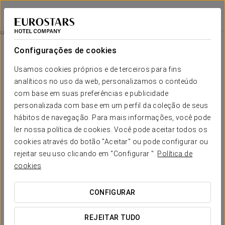
Eurostars Monumental
BARCELONA
Iniciar sessão n
Experiência Romântica
Configurações de cookies
Usamos cookies próprios e de terceiros para fins
analíticos no uso da web, personalizamos o conteúdo
com base em suas preferências e publicidade
personalizada com base em um perfil da coleção de seus
hábitos de navegação. Para mais informações, você pode
ler nossa política de cookies. Você pode aceitar todos os
cookies através do botão "Aceitar" ou pode configurar ou
20 €
rejeitar seu uso clicando em "Configurar ".
Política de
Experiência Romântica
cookies
Detalhes para surpreender. Tudo preparado para que só
CONFIGURAR
tenham de desfrutar do amor.
REJEITAR TUDO