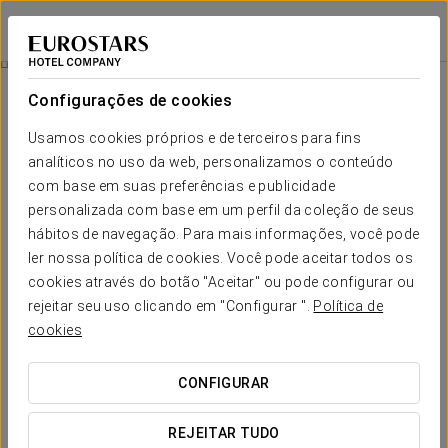
Eurostars Ocean Marbella
MARBELHA
Iniciar sessão n
Promoções
Configurações de cookies
Promoções
Usamos cookies próprios e de terceiros para fins
analíticos no uso da web, personalizamos o conteúdo
com base em suas preferências e publicidade
personalizada com base em um perfil da coleção de seus
hábitos de navegação. Para mais informações, você pode
Experiência Romântica
ler nossa política de cookies. Você pode aceitar todos os
cookies através do botão "Aceitar" ou pode configurar ou
30 € por noite
rejeitar seu uso clicando em "Configurar ".
Política de
cookies
VER OFERTA
CONFIGURAR
REJEITAR TUDO