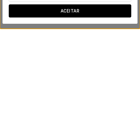
ACEITAR
Um tranquilo despertar
24 € por pessoa
VER OFERTA