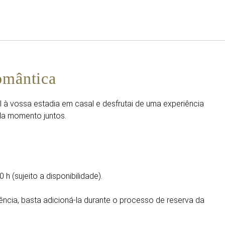
Português
Iniciar sessão no Star Trave
omântica
l à vossa estadia em casal e desfrutai de uma experiência
da momento juntos.
 h (sujeito a disponibilidade).
ência, basta adicioná-la durante o processo de reserva da