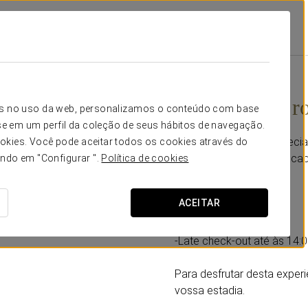
 Suites & Apartments
Promoções
Experiência Romântica
57 CAD
Experiência r
icos no uso da web, personalizamos o conteúdo com base
e em um perfil da coleção de seus hábitos de navegação.
Adicionai um toque especia
okies. Você pode aceitar todos os cookies através do
pensada para saborear ca
ando em "Configurar ".
Política de cookies
Inclui:
ACEITAR
-Garrafa de cava.
-Seleção de bombons.
-Late check-out até às 14:00
Para desfrutar desta experi
vossa estadia.