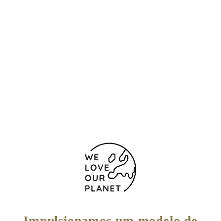
Rua do Mestre Guilherme Camarinha, 212
Porto
4200-537 Portugal
+351225072090
Chamada para a rede fixa nacional
+351225072099
Formulário de contacto
Impulsionamos um modelo de