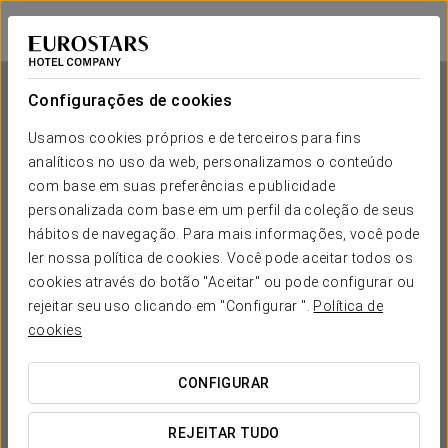
Eurostars Oporto
PORTO
Iniciar sessão n
Configurações de cookies
Usamos cookies próprios e de terceiros para fins
analíticos no uso da web, personalizamos o conteúdo
Eurostars Oporto
com base em suas preferências e publicidade
personalizada com base em um perfil da coleção de seus
PORTO
hábitos de navegação. Para mais informações, você pode
ler nossa política de cookies. Você pode aceitar todos os
cookies através do botão "Aceitar" ou pode configurar ou
rejeitar seu uso clicando em "Configurar ".
Política de
cookies
CONFIGURAR
QUANDO QUER IR?


REJEITAR TUDO