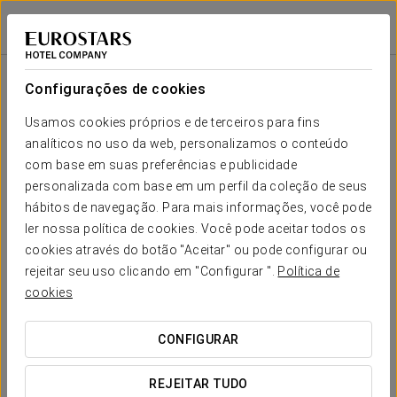
Eurostars Park Hotel Maximilian
RATISBONA
Iniciar sessão n
Sala
Forma-
Escola
Banquete
Cocktail
Imperial
Teatro
Cabaré
U
Configurações de cookies
Maximiliansaal
2
210 m
Seu evento em
Usamos cookies próprios e de terceiros para fins
-
-
130
-
-
-
x m
analíticos no uso da web, personalizamos o conteúdo
altura
com base em suas preferências e publicidade
Balkonsaal
personalizada com base em um perfil da coleção de seus
2
83 m
-
-
60
30
-
-
hábitos de navegação. Para mais informações, você pode
x m
SOLICITAR ORÇAMENTO
ler nossa política de cookies. Você pode aceitar todos os
altura
cookies através do botão "Aceitar" ou pode configurar ou
rejeitar seu uso clicando em "Configurar ".
Política de
cookies
CONFIGURAR
REJEITAR TUDO