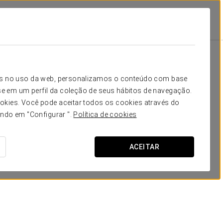
cto
Promoções
Promoções
icos no uso da web, personalizamos o conteúdo com base
e em um perfil da coleção de seus hábitos de navegação.
okies. Você pode aceitar todos os cookies através do
ando em "Configurar ".
Política de cookies
ACEITAR
Passeio pela cidade
VER OFERTA