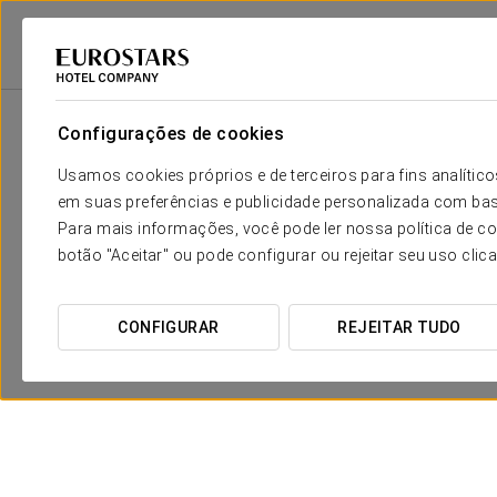
Eurostars Hotel Company
Espanha
Segovia
Eurostars Plaza Acuedu
Configurações de cookies
Usamos cookies próprios e de terceiros para fins analít
em suas preferências e publicidade personalizada com bas
Para mais informações, você pode ler nossa política de co
botão "Aceitar" ou pode configurar ou rejeitar seu uso clic
CONFIGURAR
REJEITAR TUDO
Viaje de balão
Desde 205 €
VER OFERTA