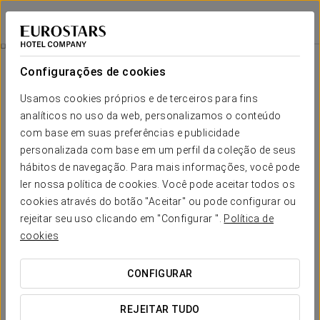
Eurostars Puerta Madrid
MADRID
Iniciar sessão n
Experiência Romântica
Configurações de cookies
Usamos cookies próprios e de terceiros para fins
analíticos no uso da web, personalizamos o conteúdo
com base em suas preferências e publicidade
personalizada com base em um perfil da coleção de seus
hábitos de navegação. Para mais informações, você pode
ler nossa política de cookies. Você pode aceitar todos os
cookies através do botão "Aceitar" ou pode configurar ou
30€
rejeitar seu uso clicando em "Configurar ".
Política de
Experiência Romântica
cookies
Detalhes para surpreender. Tudo preparado para que só
CONFIGURAR
pensem em desfrutar do amor.
REJEITAR TUDO