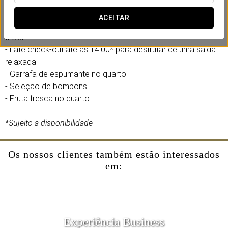
No Eurostars Puerta Madrid, criámos uma experiência
romântica pensada para partilhar com a sua cara-metade.
ACEITAR
Inclui:
- Late check-out até às 14:00* para desfrutar de uma saída
relaxada
- Garrafa de espumante no quarto
- Seleção de bombons
- Fruta fresca no quarto
*Sujeito a disponibilidade
Os nossos clientes também estão interessados
em:
Experiência Business