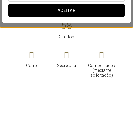
fabulosa vista
para a Serra Nevada e outros, terraço.
ACEITAR
SERVIÇOS EM DESTAQUE
Quartos
Cofre
Secretária
Comodidades
(mediante
solicitação)