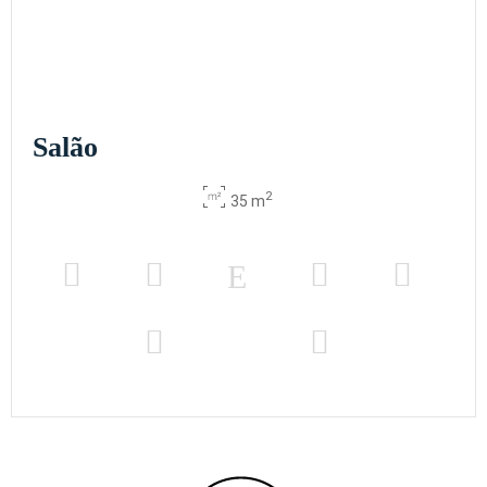
Salão
2
35 m