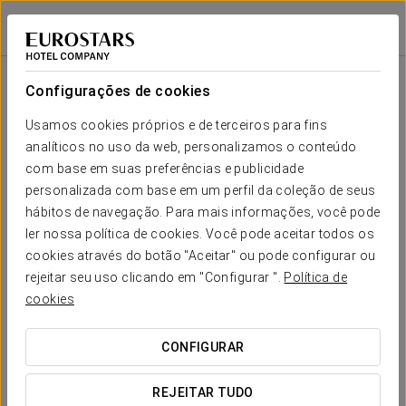
Eurostars Regina
SEVILHA
Iniciar sessão n
Sala
Forma-
Escola
Banquete
Cocktail
Imperial
Teatro
Cabaré
U
Configurações de cookies
Salão
2
35 m
Seu evento em
Usamos cookies próprios e de terceiros para fins
-
-
-
-
14
-
x m
analíticos no uso da web, personalizamos o conteúdo
altura
com base em suas preferências e publicidade
personalizada com base em um perfil da coleção de seus
hábitos de navegação. Para mais informações, você pode
SOLICITAR ORÇAMENTO
ler nossa política de cookies. Você pode aceitar todos os
cookies através do botão "Aceitar" ou pode configurar ou
rejeitar seu uso clicando em "Configurar ".
Política de
cookies
CONFIGURAR
REJEITAR TUDO