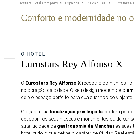
Eurostars Hotel Company
Espanha
Ciudad Real
Eurostars R
Conforto e modernidade no c
O HOTEL
Eurostars Rey Alfonso X
O
Eurostars Rey Alfonso X
recebe-o com um estilo 
no coração da cidade. O seu design moderno e o
amb
dele o espaço perfeito para qualquer tipo de viajante.
Graças à sua
localização privilegiada
, poderá percor
descobrir os seus museus e monumentos ou deixar-s
autenticidade da
gastronomia da Mancha
nas suas 
hotel, tudo o que define o caráter de Ciudad Real est