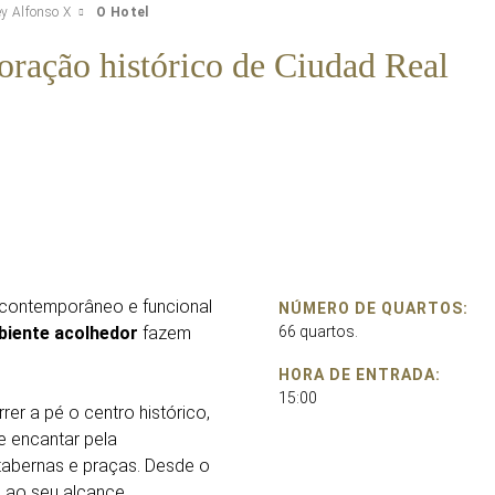
ey Alfonso X
O Hotel
oração histórico de Ciudad Real
contemporâneo e funcional
NÚMERO DE QUARTOS:
iente acolhedor
fazem
66 quartos.
HORA DE ENTRADA:
15:00
rer a pé o centro histórico,
e encantar pela
tabernas e praças. Desde o
á ao seu alcance.