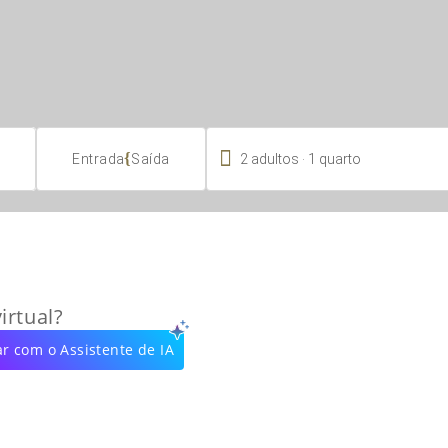

.
{
2
adultos
1
quarto
Entrada
Saída
irtual?
r com o Assistente de IA