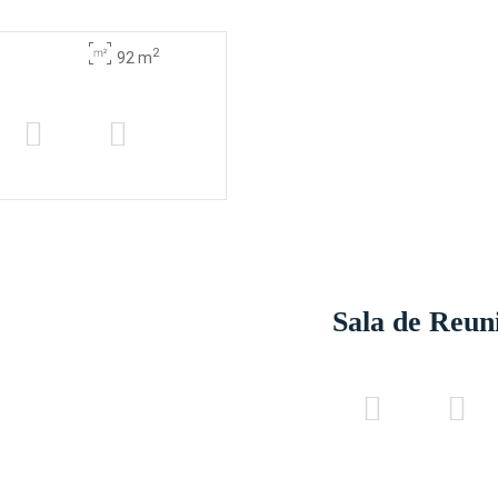
2
92 m
Sala de Reun