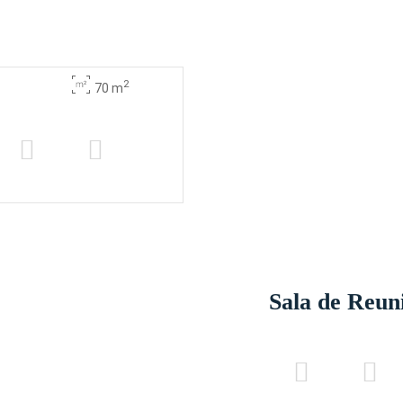
2
70 m
Sala de Reun