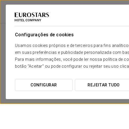
2
Sala
m
Dimensões
Sala de Reuniões 1
2
x
Configurações de cookies
90 m
Usamos cookies próprios e de terceiros para fins analít
Sala de Reuniões 2
2
x
92 m
em suas preferências e publicidade personalizada com bas
Para mais informações, você pode ler nossa política de co
Sala de Reuniões 3
2
x
91 m
botão "Aceitar" ou pode configurar ou rejeitar seu uso clic
Sala de Reuniões 4
2
x
70 m
CONFIGURAR
REJEITAR TUDO
Sala de Reuniões 5
2
x
63 m
Sala de Reuniões 1-
2
x
345 m
2-3-4