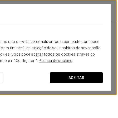
Escola
Banquete
Cocktail
Forma
-
-
-
-
Seu evento em
icos no uso da web, personalizamos o conteúdo com base
-
-
-
-
e em um perfil da coleção de seus hábitos de navegação.
okies. Você pode aceitar todos os cookies através do
-
-
-
-
ando em "Configurar ".
Política de cookies
-
-
-
-
SOLICITAR ORÇAMENTO
ACEITAR
-
-
-
-
-
-
-
-