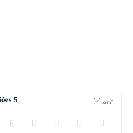
iões 5
2
63 m