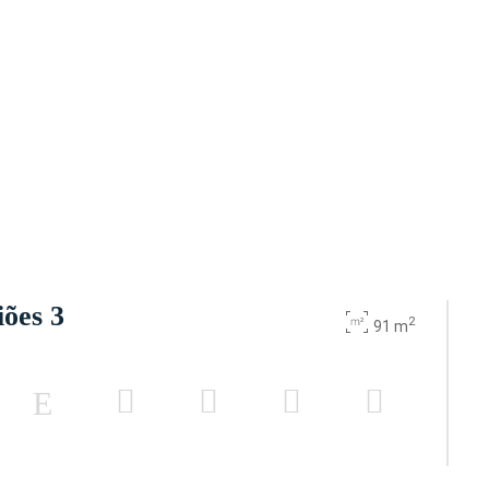
iões 3
2
91 m