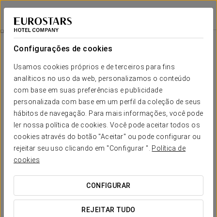
Eurostars Roma Aeterna
ROMA
Iniciar sessão n
Experiência Business
Configurações de cookies
Usamos cookies próprios e de terceiros para fins
analíticos no uso da web, personalizamos o conteúdo
com base em suas preferências e publicidade
personalizada com base em um perfil da coleção de seus
hábitos de navegação. Para mais informações, você pode
ler nossa política de cookies. Você pode aceitar todos os
cookies através do botão "Aceitar" ou pode configurar ou
€ 30
rejeitar seu uso clicando em "Configurar ".
Política de
Experiência Business
cookies
Depois de um longo dia de trabalho merece um descanso e
CONFIGURAR
para isso temos esta fantástica experiência business
preparada para si.
REJEITAR TUDO