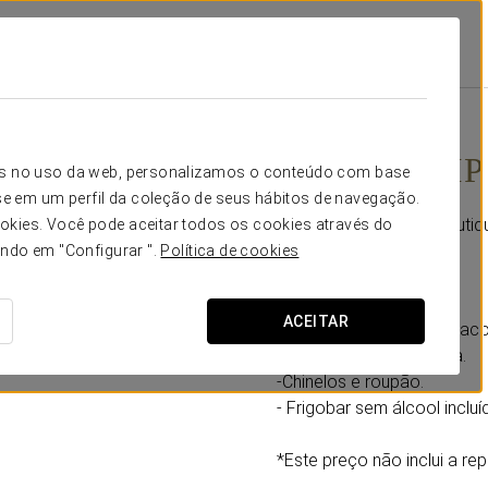
ue
Promoções
Eurostars Vip
35€
Eurostars VIP
icos no uso da web, personalizamos o conteúdo com base
e em um perfil da coleção de seus hábitos de navegação.
No Eurostars Sevilla Bouti
okies. Você pode aceitar todos os cookies através do
inesquecível.
ando em "Configurar ".
Política de cookies
Inclui:
ACEITAR
-Tabuleiro de aperitivos 
com vista para a Giralda.
-Chinelos e roupão.
- Frigobar sem álcool incluí
*Este preço não inclui a rep