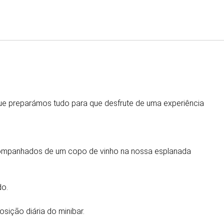
Português
Iniciar sessão no Star Trave
que preparámos tudo para que desfrute de uma experiência
acompanhados de um copo de vinho na nossa esplanada
do.
osição diária do minibar.