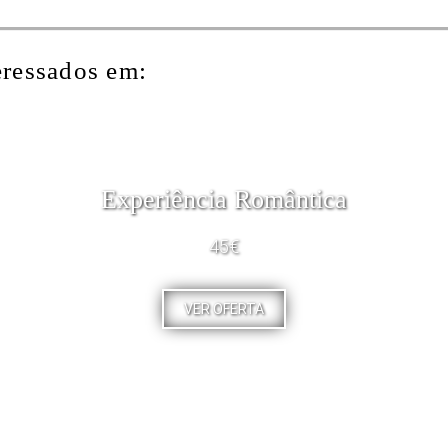
eressados em:
Experiência Romântica
45€
VER OFERTA