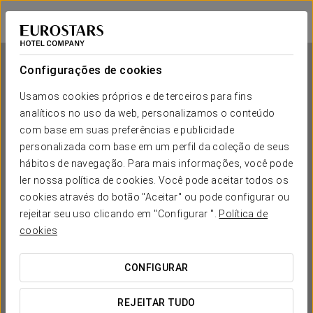
Eurostars Villa Itziar
SAN SEBASTIÁN
Iniciar sessão n
Configurações de cookies
Usamos cookies próprios e de terceiros para fins
analíticos no uso da web, personalizamos o conteúdo
Eurostars Villa Itziar
com base em suas preferências e publicidade
personalizada com base em um perfil da coleção de seus
SAN SEBASTIÁN
hábitos de navegação. Para mais informações, você pode
ler nossa política de cookies. Você pode aceitar todos os
cookies através do botão "Aceitar" ou pode configurar ou
rejeitar seu uso clicando em "Configurar ".
Política de
cookies
CONFIGURAR
QUANDO QUER IR?


REJEITAR TUDO