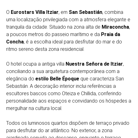
O
Eurostars Villa Itziar
, em
San Sebastián
, combina
uma localização privilegiada com a atmosfera elegante e
tranquila da cidade. Situado na zona alta de
Miraconcha
,
a poucos metros do passeio marítimo e da
Praia da
Concha
, é a escolha ideal para desfrutar do mar e do
ritmo sereno desta zona residencial.
O hotel ocupa a antiga villa
Nuestra Señora de Itziar
,
conciliando a sua arquitetura contemporânea com a
elegância do
estilo Belle Époque
que caracteriza San
Sebastián. A decoração interior inclui referências a
escultores bascos como Oteiza e Chillida, conferindo
personalidade aos espaços e convidando os hóspedes a
mergulhar na cultura local.
Todos os luminosos quartos dispõem de terraço privado
para desfrutar do ar atlântico. No exterior, a zona
ajardinada convida ao descanso, enquanto o terraço