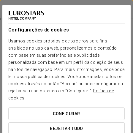
Eurostars Zona Rosa Suites
CIDADE DO MÉXICO, CDMX
Iniciar sessão n
Promoções
Configurações de cookies
Promoções
Usamos cookies próprios e de terceiros para fins
analíticos no uso da web, personalizamos o conteúdo
com base em suas preferências e publicidade
personalizada com base em um perfil da coleção de seus
hábitos de navegação. Para mais informações, você pode
Descubra Xochimilco e Coyoacán
ler nossa política de cookies. Você pode aceitar todos os
cookies através do botão "Aceitar" ou pode configurar ou
90 $
rejeitar seu uso clicando em "Configurar ".
Política de
cookies
VER OFERTA
CONFIGURAR
REJEITAR TUDO