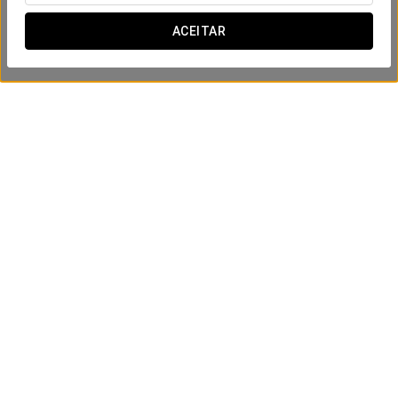
ACEITAR
Experiência Romântica
50 $
VER OFERTA