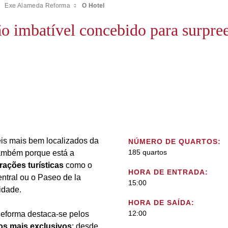
Exe Alameda Reforma
O Hotel
o imbatível concebido para surpre
is mais bem localizados da
NÚMERO DE QUARTOS:
185 quartos
ambém porque está a
rações turísticas
como o
HORA DE ENTRADA:
tral ou o Paseo de la
15:00
idade.
HORA DE SAÍDA:
12:00
Reforma destaca-se pelos
os mais exclusivos
: desde