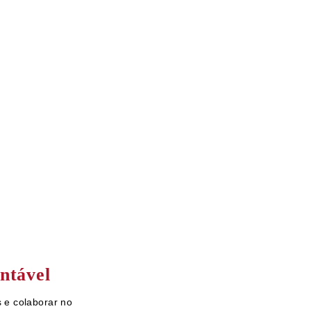
México, CDMX
06030 México
+(52-55) 5097-0277
Formulário de contacto
ntável
 e colaborar no