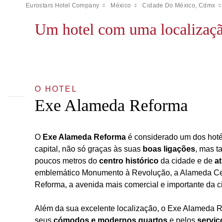
Eurostars Hotel Company
México
Cidade Do México, Cdmx
Um hotel com uma localizaçã
O HOTEL
Exe Alameda Reforma
O
Exe Alameda Reforma
é considerado um dos hoté
capital, não só graças às suas
boas ligações
, mas t
poucos metros do
centro histórico
da cidade e de
at
emblemático Monumento à Revolução, a Alameda Cen
Reforma, a avenida mais comercial e importante da c
Além da sua excelente localização, o Exe Alameda 
seus
cómodos e modernos quartos
e pelos
serviç