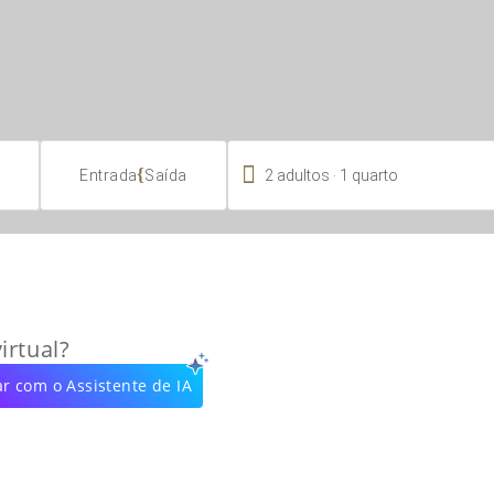

.
{
2
adultos
1
quarto
Entrada
Saída
irtual?
r com o Assistente de IA