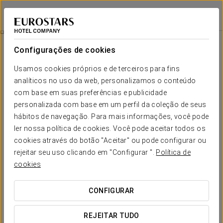
Exe Casablanca
CASABLANCA
Iniciar sessão n
Experiência Business
Configurações de cookies
Usamos cookies próprios e de terceiros para fins
analíticos no uso da web, personalizamos o conteúdo
com base em suas preferências e publicidade
personalizada com base em um perfil da coleção de seus
hábitos de navegação. Para mais informações, você pode
ler nossa política de cookies. Você pode aceitar todos os
cookies através do botão "Aceitar" ou pode configurar ou
rejeitar seu uso clicando em "Configurar ".
Política de
15 €
Experiência Business
cookies
Viajar a trabalho não precisa ser sinônimo de abrir mão do
CONFIGURAR
conforto. No Exe Casablanca, cuidamos de cada detalhe
para que a sua estadia seja tão produtiva quanto agradável,
REJEITAR TUDO