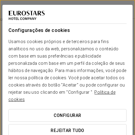
Exe Getafe
MADRID - GETAFE
Iniciar sessão n
Quartos
Configurações de cookies
Quartos
O conforto e descanso que necessita
Usamos cookies próprios e de terceiros para fins
analíticos no uso da web, personalizamos o conteúdo
com base em suas preferências e publicidade
O
Hotel Exe Getafe
tem 112 quartos amplos e tranquilos,
especialmente recomendados pelos nossos clientes graças às suas
personalizada com base em um perfil da coleção de seus
dimensões, à sua luz natural, às suas dotações e casas-de-banho
hábitos de navegação. Para mais informações, você pode
amplas. Há quatros duplos e triplos. Todos os quartos têm ar
condicionado, ligação Wi-Fi, secretária, mini-bar, banheira, secador
ler nossa política de cookies. Você pode aceitar todos os
de cabelo e espelho de aumento, entre outros meios. Há quartos
cookies através do botão "Aceitar" ou pode configurar ou
adaptados para deficientes.
rejeitar seu uso clicando em "Configurar ".
Política de
SERVIÇOS EM DESTAQUE
cookies
CONFIGURAR
Quartos
REJEITAR TUDO