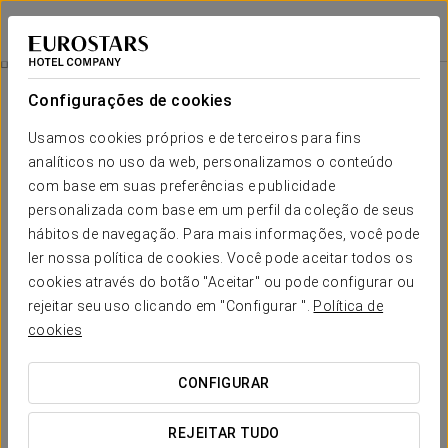
Exe Gran Hotel Almenar
MADRID
Iniciar sessão n
Quartos
Configurações de cookies
Quartos
O conforto e descanso que necessita
Usamos cookies próprios e de terceiros para fins
analíticos no uso da web, personalizamos o conteúdo
com base em suas preferências e publicidade
O Exe Gran Hotel Almenar dispõe de
69 suítes e 34 quartos
. Todos
eles são espaçosos, luminosos e elegantes, com um
design de
personalizada com base em um perfil da coleção de seus
interiores em madeira e grandes janelas
. A variedade que existe
hábitos de navegação. Para mais informações, você pode
nas suas disposições
abrange qualquer tipo de viagem
, seja em
família, em casal ou em grupo.
ler nossa política de cookies. Você pode aceitar todos os
cookies através do botão "Aceitar" ou pode configurar ou
Os quartos dispõem de todos os serviços e comodidades que irão
rejeitar seu uso clicando em "Configurar ".
Política de
garantir
o máximo relaxamento e descanso
durante a sua visita a
Madrid.
cookies
SERVIÇOS EM DESTAQUE
CONFIGURAR
REJEITAR TUDO
Quartos