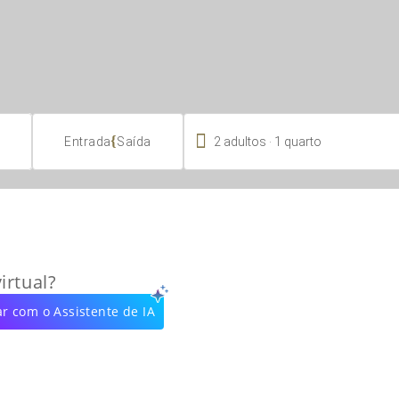

.
{
2
adultos
1
quarto
Entrada
Saída
irtual?
r com o Assistente de IA