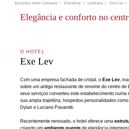
Eurostars Hotel Company
Eslovênia
Liubliana
Exe Lev
Elegância e conforto no cent
O HOTEL
Exe Lev
Com uma empresa fachada de cristal, o
Exe Lev
, in
sobre um antigo restaurante de renome do centro de 
seus serviços converteu este estabelecimento numa r
sua ampla trajetória, hospedou personalidades como
Dylan e Luciano Pavarotti.
Recentemente renovado, o hotel oferece uma
estrut
criando um
ambiente quente
de elegância intempora