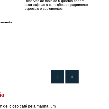
Reservas de mais de 5 quartos podem
estar sujeitas a condições de pagamento
especiais e suplementos.
namento
ão
m delicioso café pela manhã, um