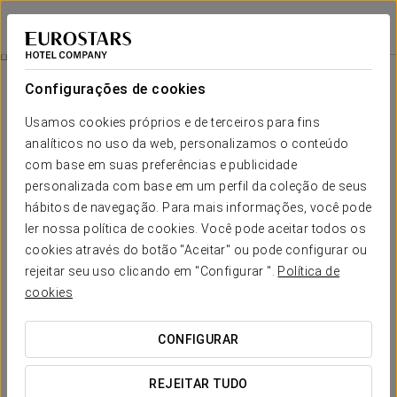
Exe Majestic
NÁPOLES
Iniciar sessão n
Quartos
Configurações de cookies
Quartos
O conforto e descanso que necessita
Usamos cookies próprios e de terceiros para fins
analíticos no uso da web, personalizamos o conteúdo
com base em suas preferências e publicidade
O Exe Majestic tem 114 quartos distribuídos por 10 andares. São
quartos
espaçosos, confortáveis, com muita luz
e com as
personalizada com base em um perfil da coleção de seus
comodidades próprias de um hotel de 4 estrelas. Alguns dos quartos
hábitos de navegação. Para mais informações, você pode
gozam de
uma fantástica vista panorâmica sobre Nápoles, a sua
baía e o Monte Vesúvio
.
ler nossa política de cookies. Você pode aceitar todos os
cookies através do botão "Aceitar" ou pode configurar ou
O hotel dispõe também de
6 suites júnior
com espaços
rejeitar seu uso clicando em "Configurar ".
Política de
diferenciados entre a sala de estar e o quarto, bem como de quartos
adaptados a pessoas com mobilidade reduzida.
cookies
SERVIÇOS EM DESTAQUE
CONFIGURAR
REJEITAR TUDO
Quartos