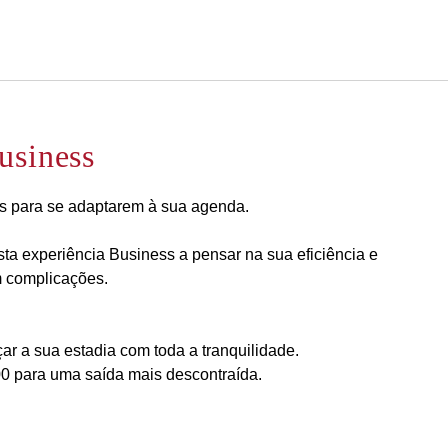
Português
Iniciar sessão no Star Trave
usiness
os para se adaptarem à sua agenda.
a experiência Business a pensar na sua eficiência e
m complicações.
ar a sua estadia com toda a tranquilidade.
:00 para uma saída mais descontraída.