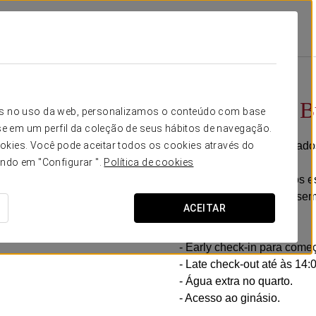
ões
Experiência Business
20 €
Experiência B
icos no uso da web, personalizamos o conteúdo com base
e em um perfil da coleção de seus hábitos de navegação.
Horários flexíveis, pensad
okies. Você pode aceitar todos os cookies através do
ando em "Configurar ".
Política de cookies
No Exe Moncloa criámos est
conforto. Sem pressas, se
ACEITAR
Inclui:
- Early check-in para começ
- Late check-out até às 14
- Água extra no quarto.
- Acesso ao ginásio.