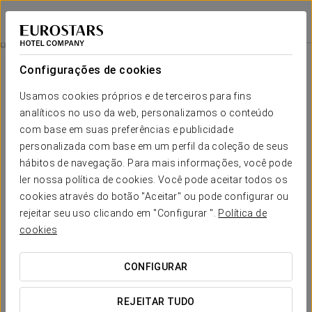
Exe Oriental Panamá
CIUDAD DE PANAMÁ
Iniciar sessão n
Tour De Compras No Albrook Mall
Configurações de cookies
Usamos cookies próprios e de terceiros para fins
analíticos no uso da web, personalizamos o conteúdo
com base em suas preferências e publicidade
personalizada com base em um perfil da coleção de seus
hábitos de navegação. Para mais informações, você pode
ler nossa política de cookies. Você pode aceitar todos os
cookies através do botão "Aceitar" ou pode configurar ou
Tour de Compras no Albrook Mall
rejeitar seu uso clicando em "Configurar ".
Política de
cookies
Visite o Albrook Mall, o maior centro comercial da América
Central.
CONFIGURAR
Com mais de 700 lojas, desde marcas internacionais até
REJEITAR TUDO