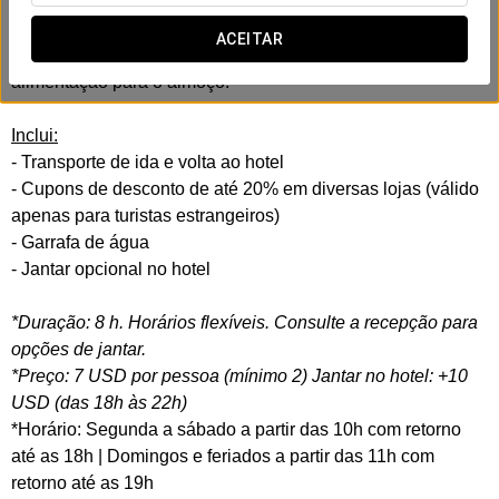
opções locais. E uma grande variedade de entretenimento,
como áreas de jogos para crianças, cassino, boliche e mais
ACEITAR
de 100 opções gastronômicas, incluindo praças de
alimentação para o almoço.
Inclui:
- Transporte de ida e volta ao hotel
- Cupons de desconto de até 20% em diversas lojas (válido
apenas para turistas estrangeiros)
- Garrafa de água
- Jantar opcional no hotel
*Duração: 8 h. Horários flexíveis. Consulte a recepção para
opções de jantar.
*Preço: 7 USD por pessoa (mínimo 2) Jantar no hotel: +10
USD (das 18h às 22h)
*Horário: Segunda a sábado a partir das 10h com retorno
até as 18h | Domingos e feriados a partir das 11h com
retorno até as 19h