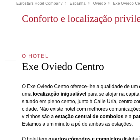
Eurostars Hotel Company
Espanha
Oviedo
Exe Oviedo Ce
Conforto e localização privi
O HOTEL
Exe Oviedo Centro
O Exe Oviedo Centro oferece-lhe a qualidade de um q
uma
localização inigualável
para se alojar na capita
situado em pleno centro, junto à Calle Uría, centro c
cidade. Não existe hotel com melhores comunicaçõe
vizinhos são a
estação central de comboios
e a
pa
Estamos a um minuto a pé de ambas as estações.
O hotel tem
quartos cómodos e completos
distrib