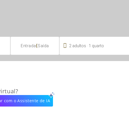

.
{
2
adultos
1
quarto
Entrada
Saída
irtual?
r com o Assistente de IA