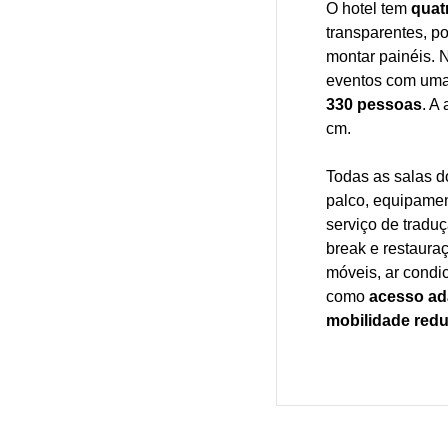
O hotel tem
quat
transparentes, p
montar painéis. N
eventos com uma
330 pessoas
. A
cm.
Todas as salas 
palco, equipamen
serviço de traduç
break e restauraç
móveis, ar condic
como
acesso ad
mobilidade redu