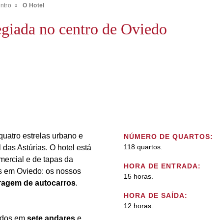
ntro
O Hotel
legiada no centro de Oviedo
uatro estrelas urbano e
NÚMERO DE QUARTOS:
118 quartos.
l das Astúrias. O hotel está
omercial e de tapas da
HORA DE ENTRADA:
s em Oviedo: os nossos
15 horas.
ragem de autocarros
.
HORA DE SAÍDA:
12 horas.
uídos em
sete andares
e