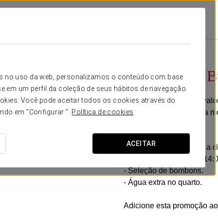
s
Experiência Business
16 €
Experiência B
icos no uso da web, personalizamos o conteúdo com base
e em um perfil da coleção de seus hábitos de navegação.
Concebida para quem valori
okies. Você pode aceitar todos os cookies através do
um conforto extra a cada 
ando em "Configurar ".
Política de cookies
Inclui:
ACEITAR
- Early check-in (sujeito a d
- Late check-out até às 14:0
- Seleção de bombons.
- Água extra no quarto.
Adicione esta promoção ao 